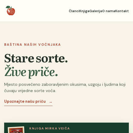
Članci
Knjiga
Galerija
O nama
Kontakt
BAŠTINA NAŠIH VOĆNJAKA
Stare sorte.
Žive priče.
Mjesto posvećeno zaboravljenim okusima, uzgoju i ljudima koji
čuvaju vrijedne sorte voća.
Upoznajte našu priču
→
KNJIGA MIRKA VEIĆA