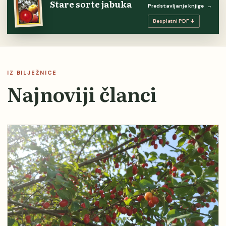
Stare sorte jabuka
Predstavljanje knjige
→
Besplatni PDF ↓
IZ BILJEŽNICE
Najnoviji članci