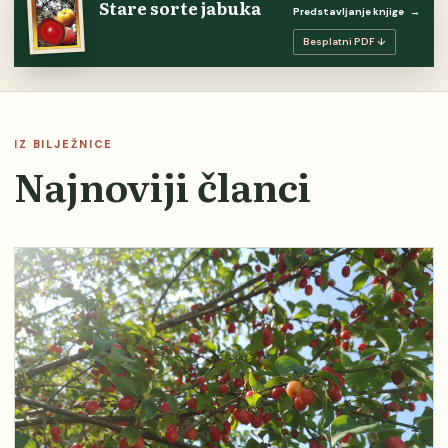
Stare sorte jabuka
Predstavljanje knjige
→
Besplatni PDF ↓
IZ BILJEŽNICE
Najnoviji članci