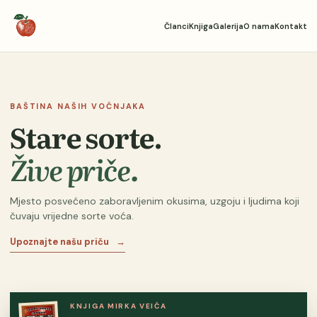
Članci
Knjiga
Galerija
O nama
Kontakt
BAŠTINA NAŠIH VOĆNJAKA
Stare sorte.
Žive priče.
Mjesto posvećeno zaboravljenim okusima, uzgoju i ljudima koji
čuvaju vrijedne sorte voća.
Upoznajte našu priču
→
KNJIGA MIRKA VEIĆA