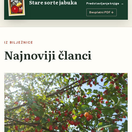
Stare sorte jabuka
Predstavljanje knjige
→
Besplatni PDF ↓
IZ BILJEŽNICE
Najnoviji članci