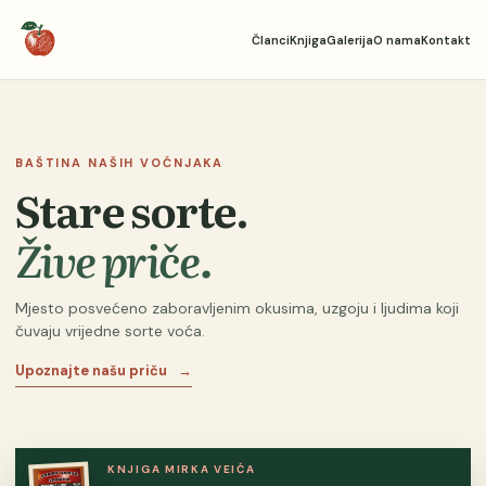
Članci
Knjiga
Galerija
O nama
Kontakt
BAŠTINA NAŠIH VOĆNJAKA
Stare sorte.
Žive priče.
Mjesto posvećeno zaboravljenim okusima, uzgoju i ljudima koji
čuvaju vrijedne sorte voća.
Upoznajte našu priču
→
KNJIGA MIRKA VEIĆA